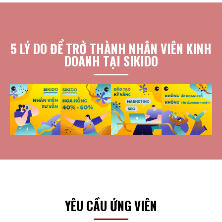
5 LÝ DO ĐỂ TRỞ THÀNH NHÂN VIÊN KINH
DOANH TẠI SIKIDO
YÊU CẦU ỨNG VIÊN