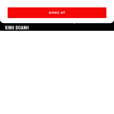
ĐĂNG KÝ
CÔNG TY TNHH TRUYỀN THÔNG VÀ QUẢNG CÁO SIÊU
KINH DOANH
Địa chỉ:
36 Đường D5 - Phường 25 - Quận Bình Thạnh - TP
Hồ Chí Minh
Người ĐDPL:
Phan Đình Chuyền - MST: 0313207475 -
Ngày cấp: 11/04/2015
Tại:
Sở Kế Hoạch và Đầu Tư Thành Phố Hồ Chí Minh
Điện thoại:
028 62941556
MẠNG XÃ HỘI