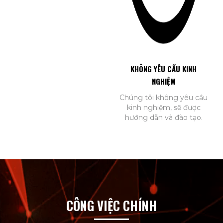
KHÔNG YÊU CẦU KINH
NGHIỆM
Chúng tôi không yêu cầu
kinh nghiệm, sẽ được
hướng dẫn và đào tạo.
CÔNG VIỆC CHÍNH