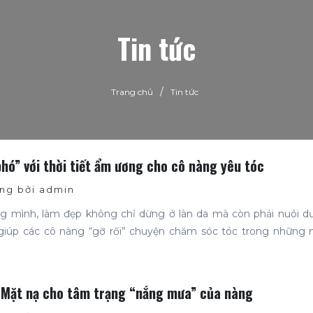
Tin tức
/
Trang chủ
Tin tức
phó” với thời tiết ẩm ương cho cô nàng yêu tóc
g bởi admin
ng mình, làm đẹp không chỉ dừng ở làn da mà còn phải nuôi d
 giúp các cô nàng “gỡ rối” chuyện chăm sóc tóc trong những n
 - Mặt nạ cho tâm trạng “nắng mưa” của nàng