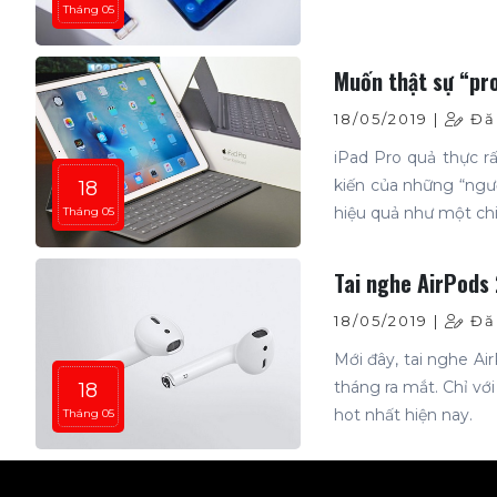
Tháng 05
Muốn thật sự “pro
18/05/2019 |
Đăn
iPad Pro quả thực rấ
kiến của những “ngư
18
hiệu quả như một chi
Tháng 05
Tai nghe AirPods 
18/05/2019 |
Đăn
Mới đây, tai nghe Air
tháng ra mắt. Chỉ vớ
18
hot nhất hiện nay.
Tháng 05