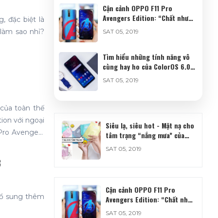
Cận cảnh OPPO F11 Pro
Avengers Edition: “Chất như
, đặc biệt là
nước cất”
 làm sao nhỉ?
SAT 05, 2019
Tìm hiểu những tính năng vô
cùng hay ho của ColorOS 6.0
trên Realme 3
SAT 05, 2019
Muốn thật sự “pro” thì Apple
của toàn thế
cần bổ sung ngay các tính
ion với ngoại
năng của iPad Pro này
Siêu lạ, siêu hot - Mặt nạ cho
SAT 05, 2019
Pro Avengers
tâm trạng “nắng mưa” của
nàng
SAT 05, 2019
3
Cận cảnh OPPO F11 Pro
 bổ sung thêm
Avengers Edition: “Chất như
nước cất”
SAT 05, 2019