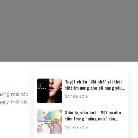
Tuyệt chiêu “đối phó” với thời
tiết ẩm ương cho cô nàng yêu
tóc
ưỡng mái tóc
SAT 05, 2019
gày thời tiết
Siêu lạ, siêu hot - Mặt nạ cho
tâm trạng “nắng mưa” của
nàng
SAT 05, 2019