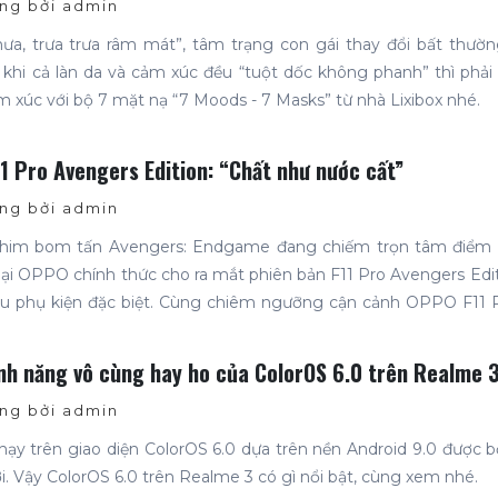
g bởi admin
ưa, trưa trưa râm mát”, tâm trạng con gái thay đổi bất thường
 khi cả làn da và cảm xúc đều “tuột dốc không phanh” thì phải
 xúc với bộ 7 mặt nạ “7 Moods - 7 Masks” từ nhà Lixibox nhé.
 Pro Avengers Edition: “Chất như nước cất”
g bởi admin
im bom tấn Avengers: Endgame đang chiếm trọn tâm điểm 
hoại OPPO chính thức cho ra mắt phiên bản F11 Pro Avengers Edit
ều phụ kiện đặc biệt. Cùng chiêm ngưỡng cận cảnh OPPO F11 
t này nhé!
nh năng vô cùng hay ho của ColorOS 6.0 trên Realme 
g bởi admin
hạy trên giao diện ColorOS 6.0 dựa trên nền Android 9.0 được
. Vậy ColorOS 6.0 trên Realme 3 có gì nổi bật, cùng xem nhé.