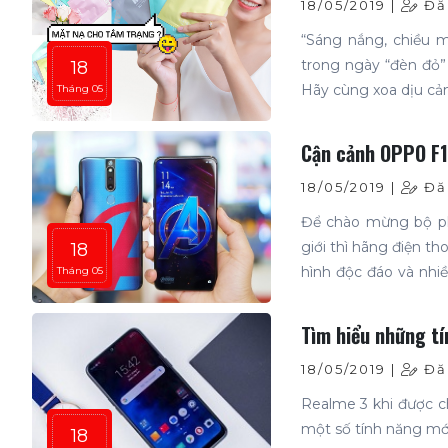
18/05/2019 |
Đăn
“Sáng nắng, chiều m
trong ngày “đèn đỏ”
18
Hãy cùng xoa dịu cảm
Tháng 05
Cận cảnh OPPO F11
18/05/2019 |
Đăn
Để chào mừng bộ ph
giới thì hãng điện t
18
hình độc đáo và nhi
Tháng 05
Edition trong bài viế
Tìm hiểu những tí
18/05/2019 |
Đăn
Realme 3 khi được c
một số tính năng mới
18