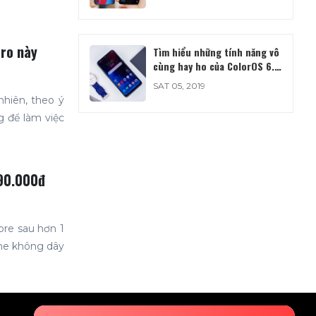
Pro này
Tìm hiểu những tính năng vô
cùng hay ho của ColorOS 6.0
trên Realme 3
SAT 05, 2019
nhiên, theo ý
g để làm việc
990.000đ
tore sau hơn 1
ghe không dây