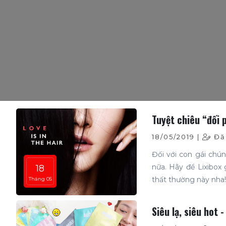
Tuyệt chiêu “đối 
18/05/2019 |
Đăn
Đối với con gái chú
nữa. Hãy để Lixibox
18
thất thường này nha!
Tháng 05
Siêu lạ, siêu hot